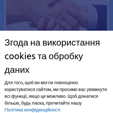
Згода на використання
cookies та обробку
Центр зайнятості: Пошук роботи та
даних
навчання
На цій сторінці ви знайдете всю інформацію про те, як
Для того, щоб ви могли повноцінно
ми можемо допомогти вам у пошуку роботи.
користуватися сайтом, ми просимо вас увімкнути
всі функції, якщо це можливо.
Щоб дізнатися
Беріть участь у захисті
більше, будь ласка, прочитайте нашу
клімату
Політика конфіденційності