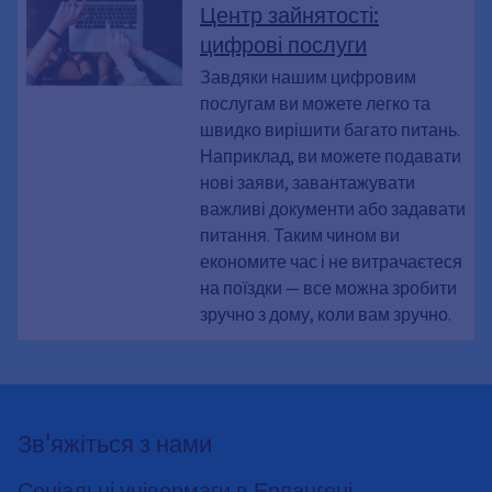
II, SGB 2, «Харц 4», «Харц IV», Нова
Центр зайнятості:
заявка, Заява про продовження
цифрові послуги
дозволу, WBA, Онлайн-заявки,
Форми, Онлайн, alg 2, Контактна
Завдяки нашим цифровим
форма, Громадянський дохід,
послугам ви можете легко та
Завантаження документів, Подати
швидко вирішити багато питань.
документи, Завантажити документи,
Наприклад, ви можете подавати
Зв’язатися з нами, Надіслати
нові заяви, завантажувати
підтверджуючі документи,
важливі документи або задавати
Завантаження файлу, Подати
питання. Таким чином ви
документи
економите час і не витрачаєтеся
на поїздки — все можна зробити
зручно з дому, коли вам зручно.
Зв'яжіться з нами
Соціальні універмаги в Ерлангені