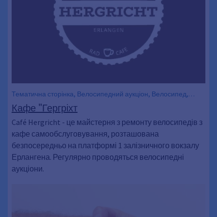
Тематична сторінка, Велосипедний аукціон, Велосипед,
Колесо, Веломайстерня, Майстер-клас, Вантажні
Кафе "Гергріхт
велосипеди, Оренда, Парковка для велосипедів, ремонт,
Café Hergricht - це майстерня з ремонту велосипедів з
Ремонт, Ремонт велосипедів, Веломайстерня, Вантажний
кафе самообслуговування, розташована
велосипед, Транспортне колесо, Транспортний велосипед,
Причіп для велосипеда, Вантажний велосипед
безпосередньо на платформі 1 залізничного вокзалу
Ерлангена. Регулярно проводяться велосипедні
аукціони.