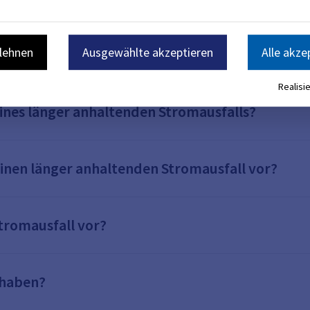
blehnen
Ausgewählte akzeptieren
Alle akze
fall?
Realisie
ines länger anhaltenden Stromausfalls?
 einen länger anhaltenden Stromausfall vor?
Stromausfall vor?
 haben?