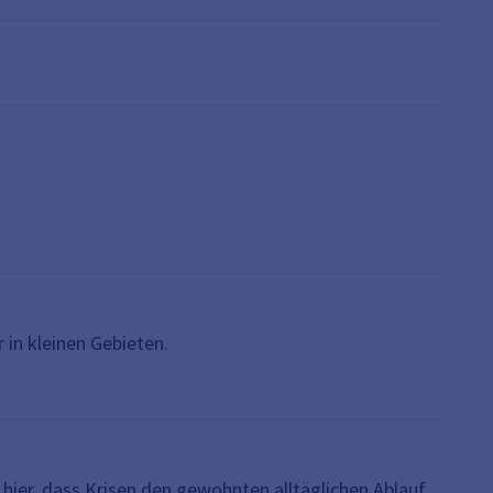
 in kleinen Gebieten.
hier, dass Krisen den gewohnten alltäglichen Ablauf