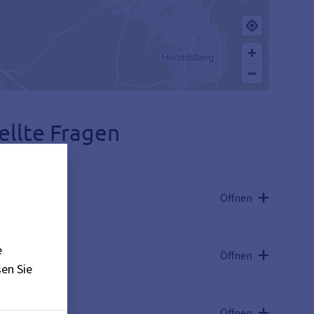
ellte Fragen
Öffnen
e
Öffnen
en Sie
eiden?
Öffnen