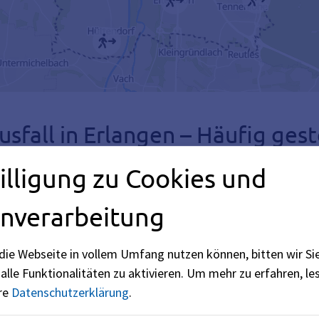
fall in Erlangen – Häufig gest
illigung zu Cookies und
ender Stromausfall?
nverarbeitung
die Webseite in vollem Umfang nutzen können, bitten wir Si
haltender Stromausfall für Erlangen?
alle Funktionalitäten zu aktivieren.
Um mehr zu erfahren, les
ere
Datenschutzerklärung
.
fall von einem größeren Stromausfall untersch