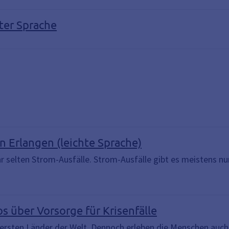
ter Sprache
n Erlangen (leichte Sprache)
hr selten Strom-Ausfälle. Strom-Ausfälle gibt es meistens nur
os über Vorsorge für Krisenfälle
hersten Länder der Welt. Dennoch erleben die Menschen auch 