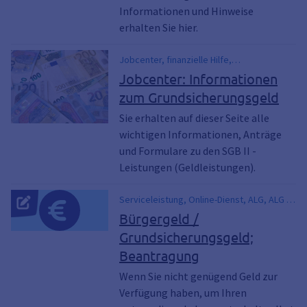
Informationen und Hinweise
erhalten Sie hier.
Jobcenter, finanzielle Hilfe,
Arbeitslosengeld II, ALG II, SGB II, SGB 2,
Jobcenter: Informationen
Hartz 4, Hartz IV, Neuantrag,
zum Grundsicherungsgeld
Weiterbewilligungsantrag, WBA, antrag,
Bürgergeld
Sie erhalten auf dieser Seite alle
wichtigen Informationen, Anträge
und Formulare zu den SGB II -
Leistungen (Geldleistungen).
Serviceleistung, Online-Dienst, ALG, ALG 1,
Alg 2, ALG I, ALG II, Arbeitsagentur,
Bürgergeld /
Arbeitsagentur für Arbeit,
Grundsicherungsgeld;
Arbeitslosengeld, Arbeitslosengeld 2,
Beantragung
Arbeitslosengeld II,
Arbeitslosenunterstützung,
Wenn Sie nicht genügend Geld zur
Arbeitslosigkeit, Grundsicherung, Hartz,
Verfügung haben, um Ihren
Hartz 4, Hartz IV, Jobcenter, Leistungen für