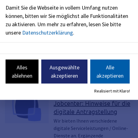
Dokumenten Upload
Damit Sie die Webseite in vollem Umfang nutzen
können, bitten wir Sie möglichst alle Funktionalitäten
Online Terminvereinbarung
zu aktivieren.
Um mehr zu erfahren, lesen Sie bitte
unsere
Datenschutzerklärung
.
Stundungsantrag
Alles
Ausgewählte
Alle
ablehnen
akzeptieren
akzeptieren
Ergänzende Informationen
Realisiert mit Klaro!
Jobcenter, Arbeitslosengeld II, ALG II, ALG
2, SGB II, SGB 2, WBA, Weiterbewilligung,
Jobcenter: Hinweise für die
Weiterbewilligungsantrag, digitaler Antrag,
digitale Antragstellung
OZG, Bürgergeld, Grundsicherung
Wir bieten Ihnen verschiedene
digitale Serviceleistungen / Online-
Dienste an. Ergänzende