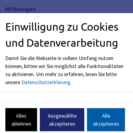
Mitbringen
Nach eigenem Bedarf Gartenhandschuhe, Erntetasche,
Einwilligung zu Cookies
Getränk, Sonnen- oder Regenschutz.
und Datenverarbeitung
Kooperations- und Förderpartner
Damit Sie die Webseite in vollem Umfang nutzen
Der Lernort Zukunftsacker als Bildungsprojekt für
können, bitten wir Sie möglichst alle Funktionalitäten
nachhaltige Entwicklung ist ein Kooperationsprojekt
zwischen der Stadt Erlangen (Projektleitung) und dem
zu aktivieren.
Um mehr zu erfahren, lesen Sie bitte
forum1.5
Mittelfranken e.V. (Projektträger).
unsere
Datenschutzerklärung
.
2021 wurde das Projekt gefördert durch die Deutsche
Postcode Lotterie, 2022 teilgefördert durch die Stiftung
Bildung, Natur und Umwelt der Sparkasse Erlangen. 2023 und
2024 finanzierte die Stadt Erlangen das Gesamtprojekt. 2025
Alles
Ausgewählte
Alle
wird das Projekt unterstützt von der Sparkassenstiftung
ablehnen
akzeptieren
akzeptieren
Erlangen und dem Nachhaltigkeitsbeirat der Stadt
Erlangen.