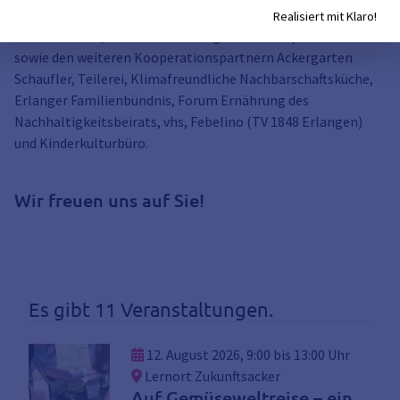
Die Stadt Erlangen dankt dem Verein
forum1.5
Realisiert mit Klaro!
Mittelfranken, den Fördermittelgebern und Spender*innen
sowie den weiteren Kooperationspartnern Ackergarten
Schaufler, Teilerei, Klimafreundliche Nachbarschaftsküche,
Erlanger Familienbündnis, Forum Ernährung des
Nachhaltigkeitsbeirats, vhs, Febelino (TV 1848 Erlangen)
und Kinderkulturbüro.
Wir freuen uns auf Sie!
Es gibt 11 Veranstaltungen.
12. August 2026, 9:00 bis 13:00 Uhr
Lernort Zukunftsacker
Auf Gemüseweltreise – ein