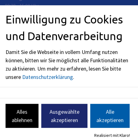
09:30
-
15:00
Uhr
Einwilligung zu Cookies
Dienstag
:
09:30
-
15:00
Uhr
und Datenverarbeitung
Mittwoch
:
09:30
-
15:00
Uhr
Donnerstag
:
Damit Sie die Webseite in vollem Umfang nutzen
09:30
-
15:00
Uhr
können, bitten wir Sie möglichst alle Funktionalitäten
zu aktivieren.
Um mehr zu erfahren, lesen Sie bitte
Freitag
:
09:30
-
12:00
Uhr
unsere
Datenschutzerklärung
.
bodenschutz@stadt.erlangen.de
Alles
Ausgewählte
Alle
09131
86
-
2182
09131
86
-
2956
ablehnen
akzeptieren
akzeptieren
Realisiert mit Klaro!