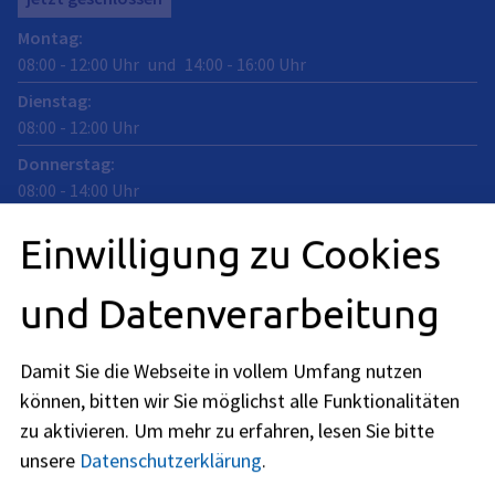
Montag
:
08:00
-
12:00
Uhr
und
14:00
-
16:00
Uhr
Dienstag
:
08:00
-
12:00
Uhr
Donnerstag
:
08:00
-
14:00
Uhr
Freitag
:
Einwilligung zu Cookies
08:00
-
12:00
Uhr
Termine vor Ort sind nur nach individueller Vereinbarung
und Datenverarbeitung
möglich. Nehmen Sie Kontakt mit uns per Telefon, E-Mail
oder Kontaktformular auf.
Damit Sie die Webseite in vollem Umfang nutzen
können, bitten wir Sie möglichst alle Funktionalitäten
Telefonische Erreichbarkeit:
zu aktivieren.
Um mehr zu erfahren, lesen Sie bitte
Montag: 08:00 - 16:00 Uhr
unsere
Datenschutzerklärung
.
Dienstag bis Donnerstag: 08:00 - 15:30 Uhr