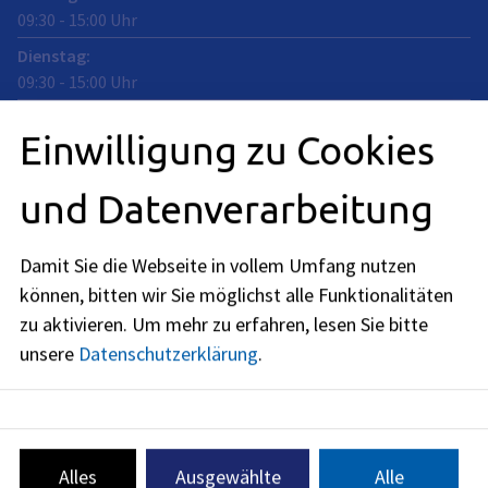
09:30
-
15:00
Uhr
Dienstag
:
09:30
-
15:00
Uhr
Mittwoch
:
Einwilligung zu Cookies
09:30
-
15:00
Uhr
Donnerstag
:
und Datenverarbeitung
09:30
-
15:00
Uhr
Freitag
:
Damit Sie die Webseite in vollem Umfang nutzen
09:30
-
12:00
Uhr
können, bitten wir Sie möglichst alle Funktionalitäten
zu aktivieren.
Um mehr zu erfahren, lesen Sie bitte
unsere
Datenschutzerklärung
.
baumschutz@stadt.erlangen.de
09131
86
-
3454
09131 86 - 2147
Alles
Ausgewählte
Alle
09131
86
-
2956