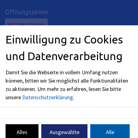
Öffnungszeiten
jetzt geschlossen
Montag
:
Einwilligung zu Cookies
08:00
-
12:00
Uhr
und
14:00
-
16:00
Uhr
und Datenverarbeitung
Dienstag
:
08:00
-
12:00
Uhr
Mittwoch
:
Damit Sie die Webseite in vollem Umfang nutzen
08:00
-
12:00
Uhr
können, bitten wir Sie möglichst alle Funktionalitäten
Donnerstag
:
zu aktivieren.
Um mehr zu erfahren, lesen Sie bitte
08:00
-
12:00
Uhr
unsere
Datenschutzerklärung
.
Freitag
:
08:00
-
12:00
Uhr
Zusätzlich können individuelle Termine vereinbart werden.
Alles
Ausgewählte
Alle