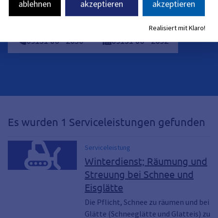
ablehnen
akzeptieren
akzeptieren
betriebshof@stadt.erlangen.de
Realisiert mit Klaro!
09131
86
-
2030
09131
86
-
2692
Es wurden 1 Serviceleistungen gefunden
Serviceleistung
Winterdienst; Räumung und
Streuung bei Schnee und
Eisglätte
Die Pflicht, Schnee zu räumen und bei
Glätte (Schneeglätte und Glatteis) zu