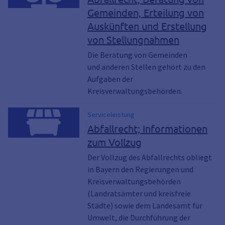
Wertstoffe, Altpapier, Elektroschrot,
Gemeinden, Erteilung von
Mülltonne, Eigenkompostierung,
Auskünften und Erstellung
Müllgebühren
von Stellungnahmen
Die Beratung von Gemeinden
und anderen Stellen gehört zu den
Aufgaben der
Kreisverwaltungsbehörden.
Serviceleistung
Abfallrecht; Informationen
zum Vollzug
Der Vollzug des Abfallrechts obliegt
in Bayern den Regierungen und
Kreisverwaltungsbehörden
(Landratsämter und kreisfreie
Städte) sowie dem Landesamt für
Umwelt, die Durchführung der