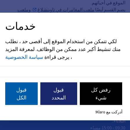
الموقع في أحيائهم.
يضم القسم أيضًا
ملعب المغامرات في تاوبنشلاغ
وملعب
المغامرات في بروكر لاش
.
خدمات
لكي تتمكن من استخدام الموقع إلى أقصى حد ، نطلب
منك تنشيط أكبر عدد ممكن من الوظائف.
لمعرفة المزيد
العنوان
، يرجى قراءة
سياسة الخصوصية
Rathausplatz 1
Erlangen
91052
أوقات العمل
رفض كل
قبول
قبول
مغلق الآن
شيء
المحدد
الكل
الأثنين
:
09:30
-
15:00
مساء
أدركت مع Klaro!
الثلاثاء
:
09:30
-
15:00
مساء