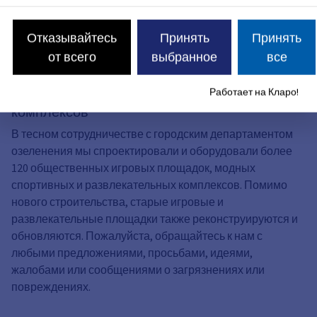
Отказывайтесь
Принять
Принять
от всего
выбранное
все
Отдел игровых и развлекательных
Работает на Кларо!
комплексов
В тесном сотрудничестве с городским департаментом
озеленения мы спроектировали и оборудовали более
120 общественных игровых площадок, модных
спортивных и развлекательных комплексов. Помимо
нового строительства, старые игровые и
развлекательные площадки также реконструируются и
обновляются. Пожалуйста, обращайтесь к нам с
любыми предложениями, просьбами, идеями,
жалобами или сообщениями о загрязнениях или
повреждениях.