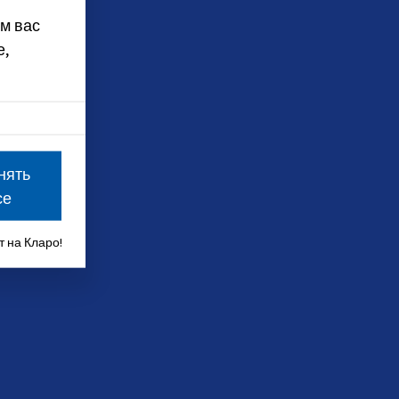
м вас
е,
нять
се
 на Кларо!