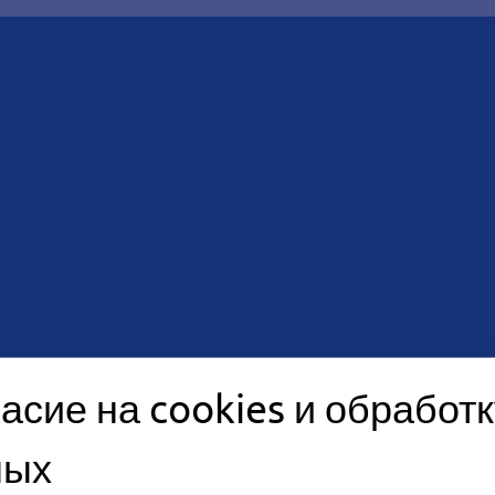
асов
асие на cookies и обработк
ных