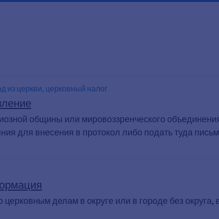
д из церкви, церковный налог
вление
гиозной общины или мировоззренческого объединения
яния для внесения в протокол либо подать туда пись
формация
о церковным делам в округе или в городе без округа