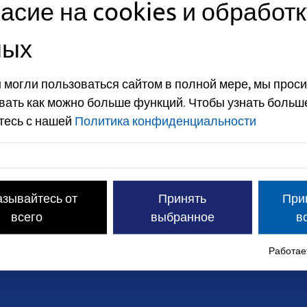
асие на cookies и обработк
ных
 могли пользоваться сайтом в полной мере, мы проси
вать как можно больше функций.
Чтобы узнать больш
тесь с нашей
Политика конфиденциальности
азывайтесь от
Принять
При
всего
выбранное
в
Работает