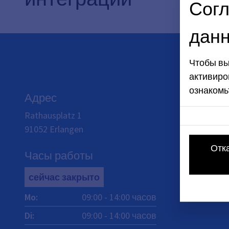
Согл
дан
Чтобы вы
активиро
ознакомь
Адрес
Rathausplatz 1
91052
Erlangen
Отк
Часы работы
сейчас закрыто
Mo
:
09:00
-
14:00
часов
Di
:
09:00
-
14:00
часов