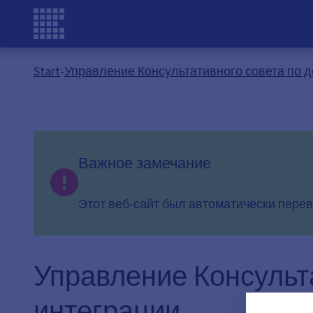
Start
-
Управление Консультативного совета по д
Важное замечание
Этот веб-сайт был автоматически перев
Управление Консульт
интеграции