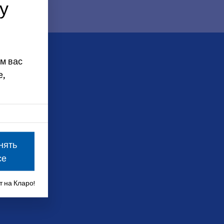
у
м вас
е,
нять
се
 на Кларо!