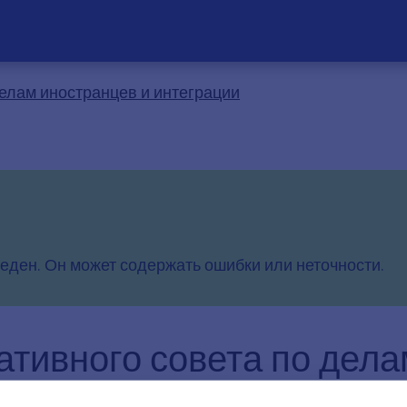
елам иностранцев и интеграции
еден. Он может содержать ошибки или неточности.
ативного совета по дела