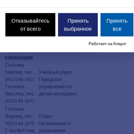
вводного курса социальной педагогики
.
Стажировки проходят в яслях, детских садах, центрах
Отказывайтесь
Принять
Принять
внешкольной работы, детских домах, интегративных
от всего
выбранное
все
игровых, начальных школах и центрах обучения
молодежи.
Контактные лица для получения
Работает на Кларо!
профессиональной или SEJ-стажировки
следующие
Госпожа
Ниблер, тел.:
Учебный отдел
09131 86-3411
Городское
Госпожа
управление по
Кесслер, тел.:
делам молодежи
09131 86-1072
Госпожа
Ведлер, тел.:
Отдел
09131 86-2075
организации и
Г-жа Киттлер,
управления