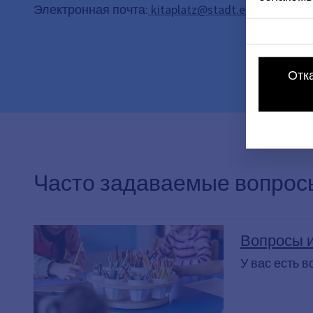
Электронная почта:
kitaplatz@stadt.erlangen.de
Отк
Часто задаваемые вопросы
Вопросы и
У вас есть 