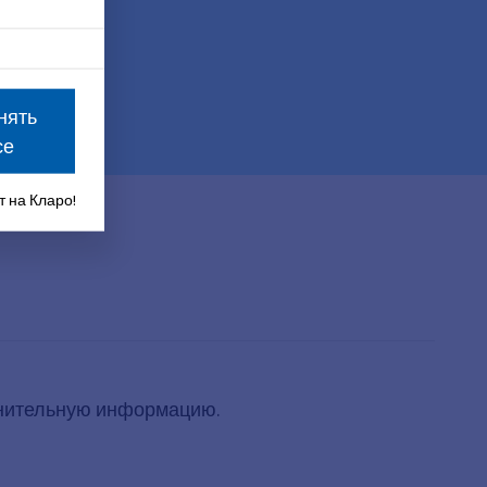
нять
се
 на Кларо!
олнительную информацию.