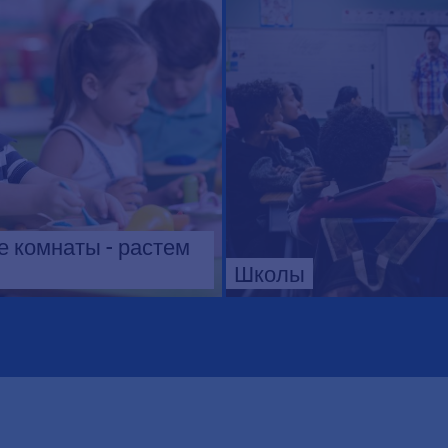
 комнаты - растем
Школы