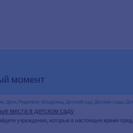
ый момент
ми, Дети, Родители, Младенец, Детский сад, Детские сады, Де
 детей, Дневная сиделка
ые места в детском саду
айдете учреждения, которые в настоящее время пред