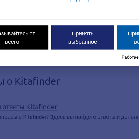
азывайтесь от
Принять
При
всего
выбранное
в
Работает
 о Kitafinder
 ответы Kitafinder
вопросы о Kitafinder? Здесь вы найдете ответы и доп