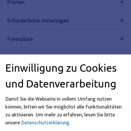
Fristen
Erforderliche Unterlagen
Formulare
Kosten
Einwilligung zu Cookies
Rechtsgrundlagen
und Datenverarbeitung
Rechtsbehelf
Damit Sie die Webseite in vollem Umfang nutzen
können, bitten wir Sie möglichst alle Funktionalitäten
Weiterführende Links
zu aktivieren.
Um mehr zu erfahren, lesen Sie bitte
unsere
Datenschutzerklärung
.
Verwandte Themen