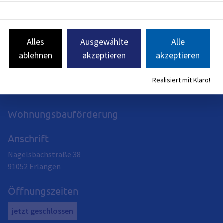
Alles
Ausgewählte
Alle
Redaktionell verantwortlich: Bayerisches Staatsministerium
für Wohnen, Bau und Verkehr (siehe
BayernPortal
)
ablehnen
akzeptieren
akzeptieren
Realisiert mit Klaro!
Wohnungsbauförderung
Anschrift
Nägelsbachstraße 38
91052
Erlangen
Öffnungszeiten
jetzt geschlossen