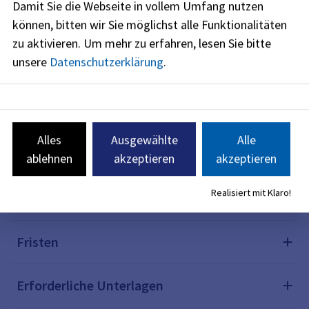
Damit Sie die Webseite in vollem Umfang nutzen
Online-Antrag ganz einfach direkt über Ihren
können, bitten wir Sie möglichst alle Funktionalitäten
Internetbrowser aus. In vielen Fällen sparen Sie sich
zu aktivieren.
Um mehr zu erfahren, lesen Sie bitte
damit den Gang zur Behörde.
unsere
Datenschutzerklärung
.
Beschreibung
Alles
Ausgewählte
Alle
Voraussetzungen
ablehnen
akzeptieren
akzeptieren
Realisiert mit Klaro!
Verfahrensablauf
Fristen
Erforderliche Unterlagen