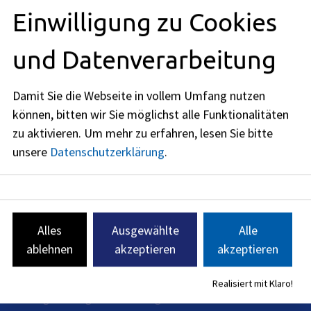
Rechtsgrundlagen
Einwilligung zu Cookies
und Datenverarbeitung
Redaktionell verantwortlich: Bayerisches Staatsministerium
für Wohnen, Bau und Verkehr (siehe
BayernPortal
)
Damit Sie die Webseite in vollem Umfang nutzen
können, bitten wir Sie möglichst alle Funktionalitäten
zu aktivieren.
Um mehr zu erfahren, lesen Sie bitte
unsere
Datenschutzerklärung
.
Tiefbauamt
Amtsleitung: Andreas Pfeil
Das Tiefbauamt der Stadt Erlangen ist in seiner Funktion als
Straßenbaulastträger zuständig für Planung und Bau, den
Alles
Ausgewählte
Alle
Betrieb und den Erhalt sowie die Verwaltung der öffentlich
ablehnen
akzeptieren
akzeptieren
gewidmeten Verkehrsflächen mit den dazugehörenden
Bauwerken, sonstigen Verkehrsanlagen und
Verkehrseinrichtungen einschließlich Beleuchtung,
Realisiert mit Klaro!
Lichtsignalanlagen und sonstiger Verkehrsinfrastruktur.