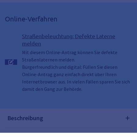
Online-Verfahren
Straßenbeleuchtung; Defekte Laterne
melden
Mit diesem Online-Antrag können Sie defekte
Straßenlaternen melden.
Bürgerfreundlich und digital: Füllen Sie diesen
Online-Antrag ganz einfach direkt über Ihren
Internetbrowser aus. In vielen Fällen sparen Sie sich
damit den Gang zur Behörde.
Beschreibung