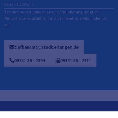
09:30
-
12:00
Uhr
Termine vor Ort sind nur nach Vereinbarung möglich.
Nehmen Sie Kontakt mit uns per Telefon, E-Mail oder Fax
auf.
tiefbauamt@stadt.erlangen.de
09131
86
-
2394
09131
86
-
2111