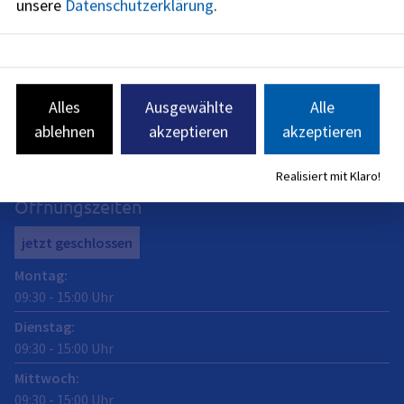
unsere
Datenschutzerklärung
.
Abt. Naturschutz und Landschaftsplanung
Alles
Ausgewählte
Alle
Anschrift
ablehnen
akzeptieren
akzeptieren
Schuhstraße 40
91052
Erlangen
Realisiert mit Klaro!
Öffnungszeiten
jetzt geschlossen
Montag
:
09:30
-
15:00
Uhr
Dienstag
:
09:30
-
15:00
Uhr
Mittwoch
:
09:30
-
15:00
Uhr