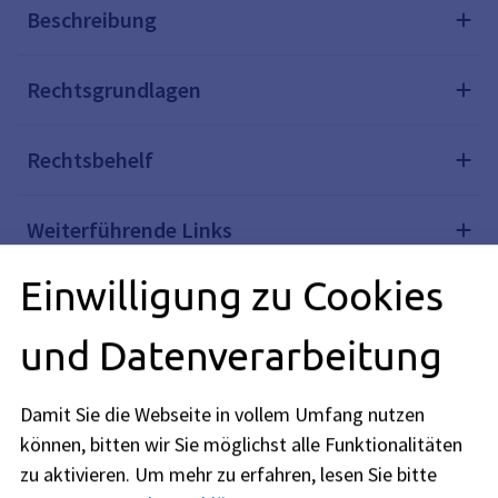
Beschreibung
Rechtsgrundlagen
Rechtsbehelf
Weiterführende Links
Einwilligung zu Cookies
Verwandte Themen
und Datenverarbeitung
Redaktionell verantwortlich: Bayerisches Staatsministerium
Damit Sie die Webseite in vollem Umfang nutzen
für Ernährung, Landwirtschaft, Forsten und Tourismus (siehe
können, bitten wir Sie möglichst alle Funktionalitäten
BayernPortal
)
zu aktivieren.
Um mehr zu erfahren, lesen Sie bitte