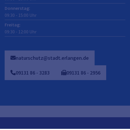
Donnerstag
:
09:30
-
15:00
Uhr
Freitag
:
09:30
-
12:00
Uhr
naturschutz@stadt.erlangen.de
09131
86
-
3283
09131
86
-
2956