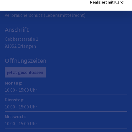
Tierschutz
Realisiert mit Klaro!
Tierseuchenbekämpfung
Verbraucherschutz (Lebensmittelrecht)
Anschrift
Gebbertstraße 1
91052
Erlangen
Öffnungszeiten
jetzt geschlossen
Montag
:
10:00
-
15:00
Uhr
Dienstag
:
10:00
-
15:00
Uhr
Mittwoch
:
10:00
-
15:00
Uhr