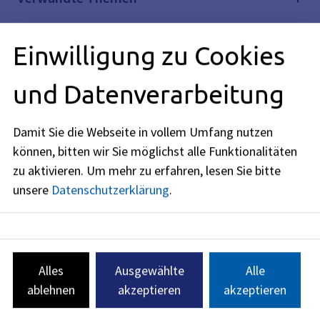
Einwilligung zu Cookies
Redaktionell verantwortlich: Bayerisches Staatsministerium
für Umwelt und Verbraucherschutz (siehe
BayernPortal
)
und Datenverarbeitung
Damit Sie die Webseite in vollem Umfang nutzen
können, bitten wir Sie möglichst alle Funktionalitäten
Amt für Veterinärwesen und gesundheitlichen
zu aktivieren.
Um mehr zu erfahren, lesen Sie bitte
Verbraucherschutz
unsere
Datenschutzerklärung
.
Amtsleitung: Dr. Nikola-Simone Franz-Haas
Bitte beachten Sie unseren neuen Standort in der
Gebbertstraße 1, 91052 Erlangen.
Terminabsprache telefonisch: + (49) 09131 / 86 - 1725.
Alles
Ausgewählte
Alle
Lebensmittelhygiene
Lebensmittelkontrolle
ablehnen
akzeptieren
akzeptieren
Tierarzneimittel