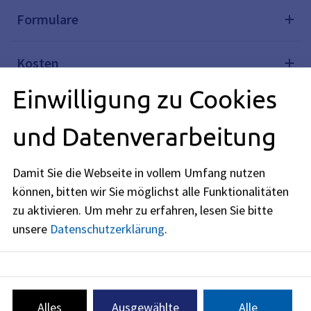
Formulare
Kosten
Einwilligung zu Cookies
Rechtsgrundlagen
und Datenverarbeitung
Rechtsbehelf
Damit Sie die Webseite in vollem Umfang nutzen
können, bitten wir Sie möglichst alle Funktionalitäten
Weiterführende Links
zu aktivieren.
Um mehr zu erfahren, lesen Sie bitte
unsere
Datenschutzerklärung
.
Verwandte Themen
Redaktionell verantwortlich: Bayerisches Staatsministerium
Alles
Ausgewählte
Alle