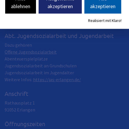
für Familie, Arbeit und Soziales (siehe
BayernPortal
)
ablehnen
akzeptieren
akzeptieren
Realisiert mit Klaro!
Abt. Jugendsozialarbeit und Jugendarbeit
Dazu gehören
Offene Jugendsozialarbeit
Abenteuerspielplätze
Jugendsozialarbeit an Grundschulen
Jugendsozialarbeit im Jugendalter
Weitere Infos:
https://jas-erlangen.de/
Anschrift
Rathausplatz 1
91052
Erlangen
Öffnungszeiten