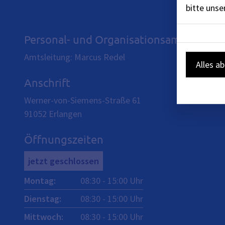
bitte uns
Personal- und Organisationsamt
Amtsleitung: Marcus Redel
Alles a
Anschrift
Werner-von-Siemens-Straße 61
91052
Erlangen
Öffnungszeiten
jetzt geschlossen
Montag
:
08:30
-
15:00
Uhr
Dienstag
:
08:30
-
15:00
Uhr
Mittwoch
:
08:30
-
15:00
Uhr