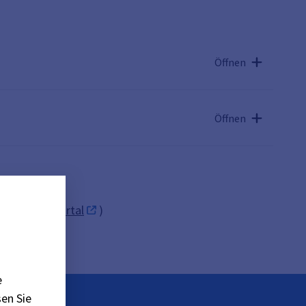
Öffnen
Öffnen
iehe
BayernPortal
)
e
en Sie