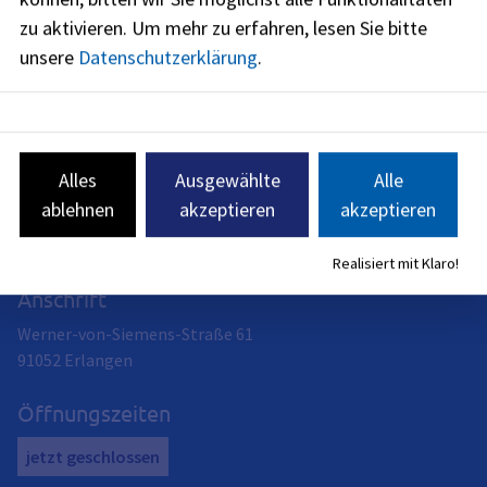
zu aktivieren.
Um mehr zu erfahren, lesen Sie bitte
Redaktionell verantwortlich: Bayerisches Staatsministerium
unsere
Datenschutzerklärung
.
der Finanzen und für Heimat (siehe
BayernPortal
)
Alles
Ausgewählte
Alle
ablehnen
akzeptieren
akzeptieren
Stadtkämmerei
Amtsleitung: Heike Bräuer
Realisiert mit Klaro!
Anschrift
Werner-von-Siemens-Straße 61
91052
Erlangen
Öffnungszeiten
jetzt geschlossen