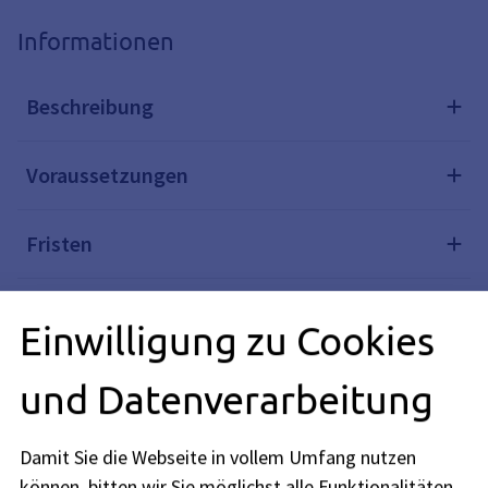
Informationen
Beschreibung
Voraussetzungen
Fristen
Rechtsgrundlagen
Einwilligung zu Cookies
Weiterführende Links
und Datenverarbeitung
Verwandte Themen
Damit Sie die Webseite in vollem Umfang nutzen
können, bitten wir Sie möglichst alle Funktionalitäten