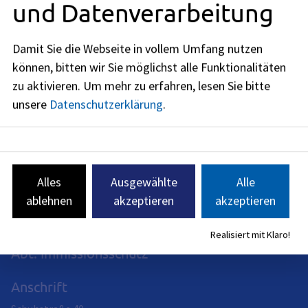
und Datenverarbeitung
Weiterführende Links
Damit Sie die Webseite in vollem Umfang nutzen
können, bitten wir Sie möglichst alle Funktionalitäten
Verwandte Themen
zu aktivieren.
Um mehr zu erfahren, lesen Sie bitte
unsere
Datenschutzerklärung
.
Redaktionell verantwortlich: Bayerisches Staatsministerium
des Innern, für Sport und Integration (siehe
BayernPortal
)
Alles
Ausgewählte
Alle
ablehnen
akzeptieren
akzeptieren
Realisiert mit Klaro!
Abt. Immissionsschutz
Anschrift