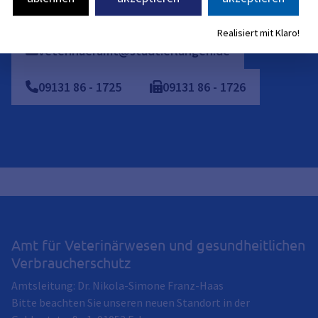
Realisiert mit Klaro!
veterinaeramt@stadt.erlangen.de
09131
86
-
1725
09131
86
-
1726
Amt für Veterinärwesen und gesundheitlichen
Verbraucherschutz
Amtsleitung: Dr. Nikola-Simone Franz-Haas
Bitte beachten Sie unseren neuen Standort in der