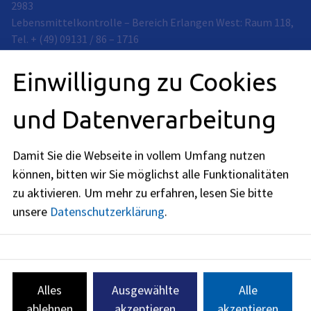
2983
Lebensmittelkontrolle – Bereich Erlangen West: Raum 118,
Tel. + (49) 09131 / 86 – 1716
Lebensmittelkontrolle – Bereich Erlangen: Raum 118, Tel. +
(49) 09131 / 86 – 2519
Einwilligung zu Cookies
Lebensmittelkontrolle – Bereich Erlangen Süd / West: Raum
118, Tel. + (49) 09131 / 86 - 3159
und Datenverarbeitung
Lebensmittelkontrolle – Erlangen Ost: Raum 118, Tel. + (49)
09131 / 86 - 2846
Damit Sie die Webseite in vollem Umfang nutzen
Lebensmittelkontrolle – Erlangen Nord / West: Raum 118,
Tel. + (49) 09131 / 86 – 1511
können, bitten wir Sie möglichst alle Funktionalitäten
zu aktivieren.
Um mehr zu erfahren, lesen Sie bitte
Anschrift
unsere
Datenschutzerklärung
.
Nägelsbachstraße 40
91052
Erlangen
Öffnungszeiten
Alles
Ausgewählte
Alle
nach Vereinbarung
ablehnen
akzeptieren
akzeptieren