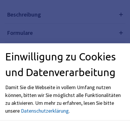
Beschreibung
Formulare
Verwandte Themen
Einwilligung zu Cookies
und Datenverarbeitung
Redaktionell verantwortlich: Bayerisches Staatsministerium
der Finanzen und für Heimat (siehe
BayernPortal
)
Damit Sie die Webseite in vollem Umfang nutzen
können, bitten wir Sie möglichst alle Funktionalitäten
zu aktivieren.
Um mehr zu erfahren, lesen Sie bitte
unsere
Datenschutzerklärung
.
Stadtkämmerei
Amtsleitung: Heike Bräuer