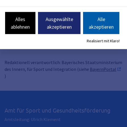
Rechtsgrundlagen
Alles
Ausgewählte
Alle
Weiterführende Links
ablehnen
akzeptieren
akzeptieren
Verwandte Themen
Realisiert mit Klaro!
Redaktionell verantwortlich: Bayerisches Staatsministerium
des Innern, für Sport und Integration (siehe
BayernPortal
)
Amt für Sport und Gesundheitsförderung
Amtsleitung: Ulrich Klement