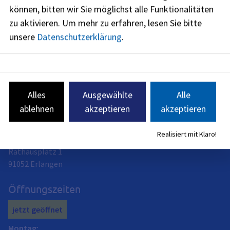
)
können, bitten wir Sie möglichst alle Funktionalitäten
zu aktivieren.
Um mehr zu erfahren, lesen Sie bitte
unsere
Datenschutzerklärung
.
Bürgermeister- und Presseamt
Presseanfragen senden Sie bitte an:
Alles
Ausgewählte
Alle
presse@stadt.erlangen.de
ablehnen
akzeptieren
akzeptieren
Amtsleitung: Sabine Lotter
Anschrift
Realisiert mit Klaro!
Rathausplatz 1
91052
Erlangen
Öffnungszeiten
jetzt geöffnet
Montag
: