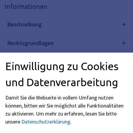
Informationen
Beschreibung
Rechtsgrundlagen
Verwandte Themen
Einwilligung zu Cookies
und Datenverarbeitung
Redaktionell verantwortlich: Bayerisches Staatsministerium
für Unterricht und Kultus (siehe
BayernPortal
)
Damit Sie die Webseite in vollem Umfang nutzen
können, bitten wir Sie möglichst alle Funktionalitäten
zu aktivieren.
Um mehr zu erfahren, lesen Sie bitte
unsere
Datenschutzerklärung
.
Schulverwaltungsamt