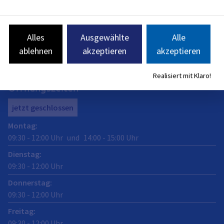
Amtsleitung: Brigitte Bayer
Anschrift
Alles
Ausgewählte
Alle
ablehnen
akzeptieren
akzeptieren
Michael-Vogel-Straße 1d
91052
Erlangen
Realisiert mit Klaro!
Öffnungszeiten
jetzt geschlossen
Montag
:
09:30
-
12:00
Uhr
und
14:00
-
15:00
Uhr
Dienstag
:
09:30
-
12:00
Uhr
Donnerstag
:
09:30
-
12:00
Uhr
Freitag
:
09:30
-
12:00
Uhr