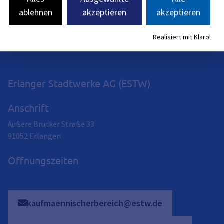
BayernPortal im Bayerischen Staatsministerium für
ablehnen
akzeptieren
akzeptieren
Digitales (siehe
BayernPortal
)
Realisiert mit Klaro!
Erlanger Stadtwerke AG (ESTW)
Anschrift
Äußere Brucker Straße 33
91052
Erlangen
Öffnungszeiten
kaufmaennischerbereich@estw.de