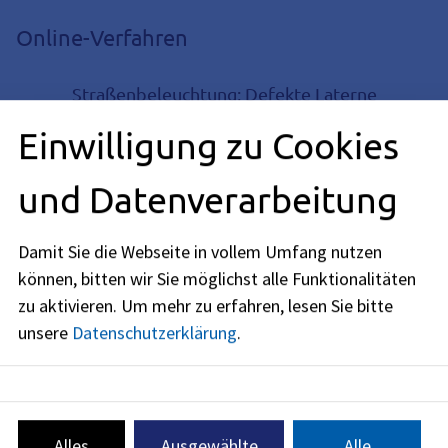
Online-Verfahren
Straßenbeleuchtung; Defekte Laterne
melden
Einwilligung zu Cookies
Mit diesem Online-Antrag können Sie defekte
Straßenlaternen melden.
und Datenverarbeitung
Bürgerfreundlich und digital: Füllen Sie diesen
Online-Antrag ganz einfach direkt über Ihren
Internetbrowser aus. In vielen Fällen sparen Sie sich
Damit Sie die Webseite in vollem Umfang nutzen
damit den Gang zur Behörde.
können, bitten wir Sie möglichst alle Funktionalitäten
zu aktivieren.
Um mehr zu erfahren, lesen Sie bitte
unsere
Datenschutzerklärung
.
Beschreibung
Alles
Ausgewählte
Alle
Redaktionell verantwortlich: Zentrale Redaktion