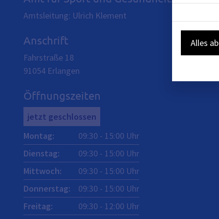
Amtsleitung: Ulrich Klement
Anschrift
Alles a
Fahrstraße 18
91054
Erlangen
Öffnungszeiten
jetzt geschlossen
Montag
:
09:30
-
15:00
Uhr
Dienstag
:
09:30
-
15:00
Uhr
Mittwoch
:
09:30
-
15:00
Uhr
Donnerstag
:
09:30
-
15:00
Uhr
Freitag
:
09:30
-
12:00
Uhr