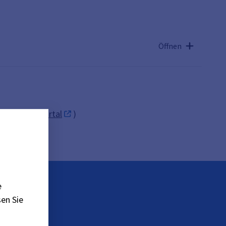
Öffnen
iehe
BayernPortal
)
e
en Sie