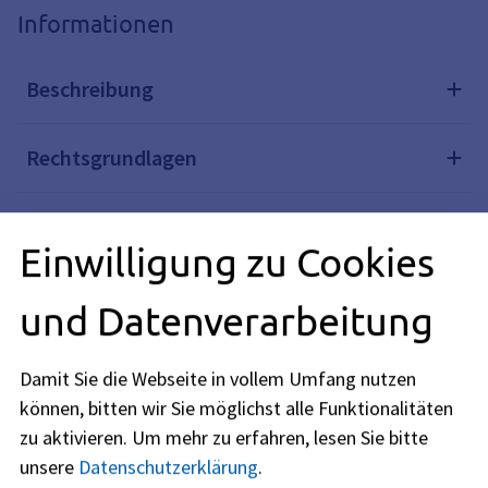
Informationen
Beschreibung
Rechtsgrundlagen
Weiterführende Links
Einwilligung zu Cookies
Verwandte Themen
und Datenverarbeitung
Damit Sie die Webseite in vollem Umfang nutzen
Redaktionell verantwortlich: Bayerisches Staatsministerium
können, bitten wir Sie möglichst alle Funktionalitäten
für Wohnen, Bau und Verkehr (siehe
BayernPortal
)
zu aktivieren.
Um mehr zu erfahren, lesen Sie bitte
unsere
Datenschutzerklärung
.