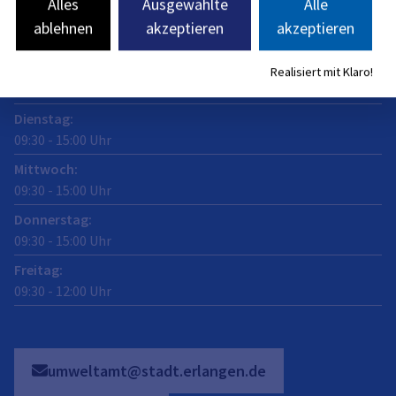
Öffnungszeiten
Alles
Ausgewählte
Alle
ablehnen
akzeptieren
akzeptieren
jetzt geschlossen
Montag
:
Realisiert mit Klaro!
09:30
-
15:00
Uhr
Dienstag
:
09:30
-
15:00
Uhr
Mittwoch
:
09:30
-
15:00
Uhr
Donnerstag
:
09:30
-
15:00
Uhr
Freitag
:
09:30
-
12:00
Uhr
umweltamt@stadt.erlangen.de