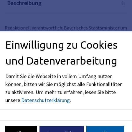
Beschreibung
Redaktionell verantwortlich: Bayerisches Staatsministerium
für Umwelt und Verbraucherschutz (siehe
BayernPortal
)
Einwilligung zu Cookies
und Datenverarbeitung
Amt für Umweltschutz und Energiefragen
Damit Sie die Webseite in vollem Umfang nutzen
Amtsleitung: Reiner Lennemann
können, bitten wir Sie möglichst alle Funktionalitäten
Newsletter des Umweltamts abonnieren
zu aktivieren.
Um mehr zu erfahren, lesen Sie bitte
unsere
Datenschutzerklärung
.
Anschrift
Schuhstraße 40
91052
Erlangen