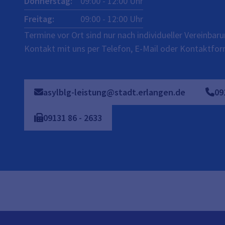
Donnerstag
:
09:00
-
12:00
Uhr
Freitag
:
09:00
-
12:00
Uhr
Termine vor Ort sind nur nach individueller Vereinba
Kontakt mit uns per Telefon, E-Mail oder Kontaktfor
asylblg-leistung@stadt.erlangen.de
09
09131
86
-
2633