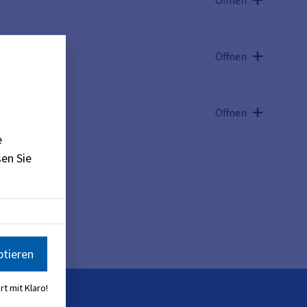
Öffnen
Öffnen
e
en Sie
rtal
)
ptieren
rt mit Klaro!