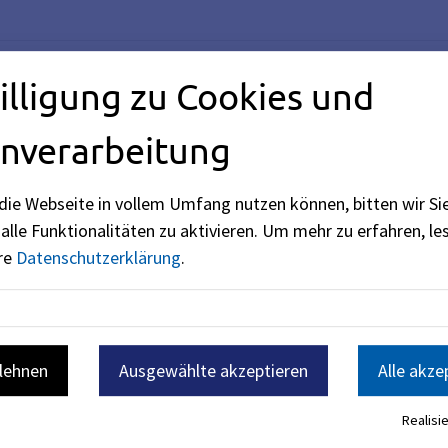
illigung zu Cookies und
nverarbeitung
die Webseite in vollem Umfang nutzen können, bitten wir Si
alle Funktionalitäten zu aktivieren.
Um mehr zu erfahren, les
ere
Datenschutzerklärung
.
terium des Innern, für Sport und Integration (siehe
BayernPo
blehnen
Ausgewählte akzeptieren
Alle akze
Realisie