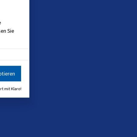
e
en Sie
ptieren
rt mit Klaro!