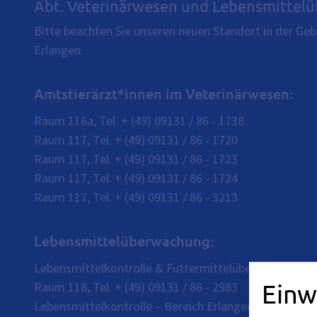
Abt. Veterinärwesen und Lebensmittel
Bitte beachten Sie unseren neuen Standort in der Geb
Erlangen.
Amtstierärzt*innen im Veterinärwesen:
Raum 116a, Tel. + (49) 09131 / 86 - 1738
Raum 117, Tel. + (49) 09131 / 86 - 1720
Raum 117, Tel. + (49) 09131 / 86 - 1723
Raum 117, Tel. + (49) 09131 / 86 - 1724
Raum 117, Tel. + (49) 09131 / 86 - 3213
Lebensmittelüberwachung:
Lebensmittelkontrolle & Futtermittelüberwachung – B
Einw
Raum 118, Tel. + (49) 09131 / 86 - 2983
Lebensmittelkontrolle – Bereich Erlangen West: Raum 