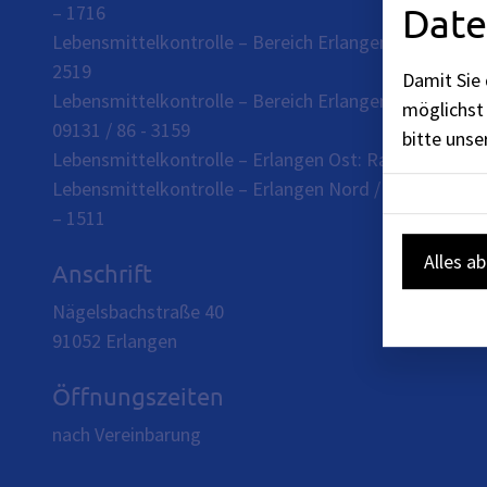
Date
– 1716
Lebensmittelkontrolle – Bereich Erlangen: Raum 118, T
2519
Damit Sie 
Lebensmittelkontrolle – Bereich Erlangen Süd / West:
möglichst 
09131 / 86 - 3159
bitte uns
Lebensmittelkontrolle – Erlangen Ost: Raum 118, Tel. 
Lebensmittelkontrolle – Erlangen Nord / West: Raum 1
– 1511
Alles a
Anschrift
Nägelsbachstraße 40
91052
Erlangen
Öffnungszeiten
nach Vereinbarung