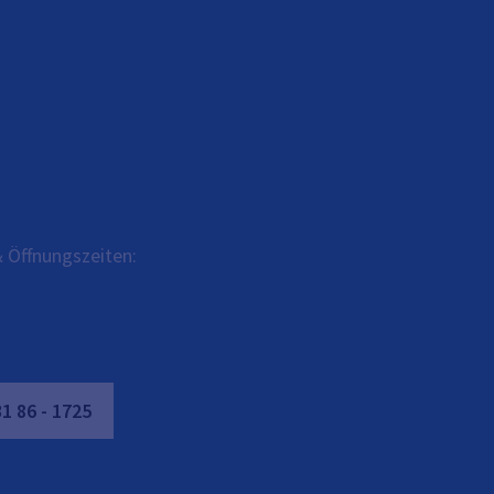
 Öffnungszeiten:
31
86
-
1725