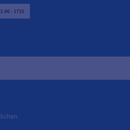
31
86
-
1725
lichen