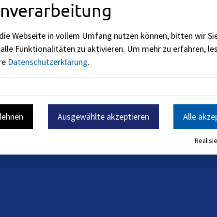
nverarbeitung
el. + (49) 09131 / 86 –
die Webseite in vollem Umfang nutzen können, bitten wir Si
 Raum 118, Tel. + (49)
alle Funktionalitäten zu aktivieren.
Um mehr zu erfahren, les
ere
Datenschutzerklärung
.
+ (49) 09131 / 86 - 2846
18, Tel. + (49) 09131 / 86
blehnen
Ausgewählte akzeptieren
Alle akze
Realisie