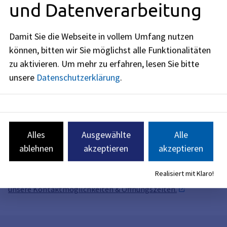
und Datenverarbeitung
Tipps für Mieter und Vermieter
Damit Sie die Webseite in vollem Umfang nutzen
Rechtliche Zulässigkeit von
können, bitten wir Sie möglichst alle Funktionalitäten
Mieterhöhungen
zu aktivieren.
Um mehr zu erfahren, lesen Sie bitte
Über die rechtliche Zulässigkeit eines
unsere
Datenschutzerklärung
.
Mieterhöhungsverlangens (Bestandsmieten) oder die
rechtliche Zulässigkeit der Miethöhe bei
Wiedervermietungen (Mietpreisbremse) trifft der
Mietspiegel keine Aussage.
Alles
Ausgewählte
Alle
ablehnen
akzeptieren
akzeptieren
Haben Sie noch Fragen zum Mietspiegel?
Realisiert mit Klaro!
Nehmen Sie gerne Kontakt mit uns auf!
Hier finden Sie
unsere Kontaktmögilchkeiten & Öffnungszeiten.