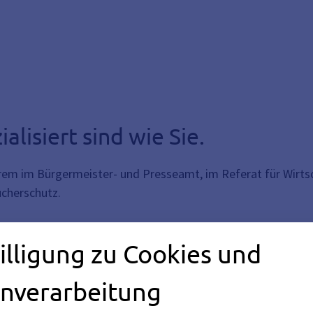
alisiert sind wie Sie.
rem im Bürgermeister- und Presseamt, im Referat für Wirtsc
ucherschutz.
gen.
illigung zu Cookies und
t, im Büro für Chancengleichheit und Vielfalt, in der Statist
nverarbeitung
betrieben und der Landwirtschaft.