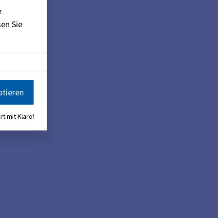
e
en Sie
ptieren
rt mit Klaro!