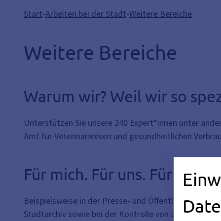
Start
-
Arbeiten bei der Stadt
-
Weitere Bereiche
Weitere Bereiche
Warum wir? Weil wir so spezi
Unterstützen Sie unsere 240 Expert*innen unter ande
Amt für Veterinärwesen und gesundheitlichen Verbra
Für mich. Für uns. Für Erlan
Einw
Beispielsweise in der Presse- und Öffentlichkeitsarbei
Date
Stadtarchiv sowie bei der Kontrolle von Lebensmittel