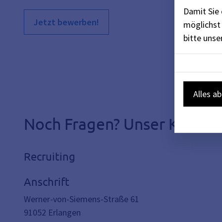
Damit Sie 
Jetzt bewerben!
möglichst 
bitte uns
Alles a
Noch Fragen? Unser Kontak
Recruiting
Anschrift
Werner-von-Siemens-Straße 61
91052
Erlangen