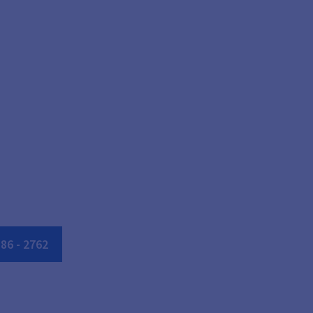
86
-
2762