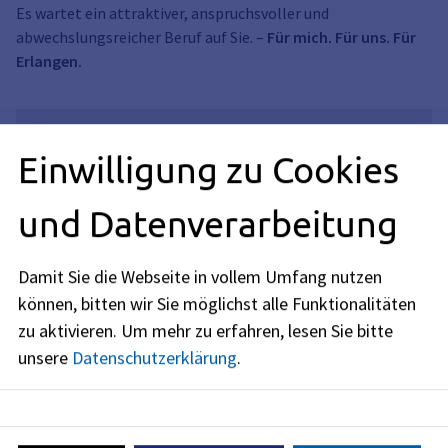
Es wartet ein attraktiver, anspruchsvoller und
abwechslungsreicher Beruf auf Sie. –
Für mich. Für uns. Für
Erlangen.
Einwilligung zu Cookies
Redaktioneller Inhalt
Sie müssen den Cookies für YouTube zustimmen,
und Datenverarbeitung
um diesen Inhalt sehen zu können.
Damit Sie die Webseite in vollem Umfang nutzen
YouTube Cookies akzeptieren
können, bitten wir Sie möglichst alle Funktionalitäten
zu aktivieren.
Um mehr zu erfahren, lesen Sie bitte
unsere
Datenschutzerklärung
.