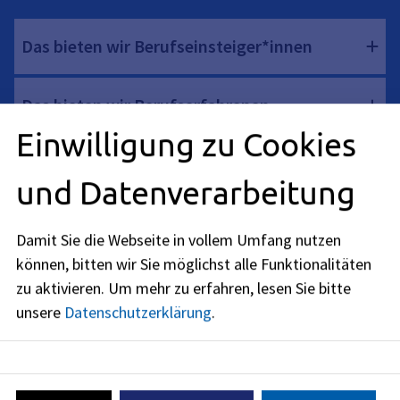
Das bieten wir Berufseinsteiger*innen
Das bieten wir Berufserfahrenen
Einwilligung zu Cookies
Das bieten wir Führungskräften
und Datenverarbeitung
Damit Sie die Webseite in vollem Umfang nutzen
können, bitten wir Sie möglichst alle Funktionalitäten
Noch Fragen? Unser Kontakt.
zu aktivieren.
Um mehr zu erfahren, lesen Sie bitte
unsere
Datenschutzerklärung
.
Recruiting
Anschrift
Werner-von-Siemens-Straße 61