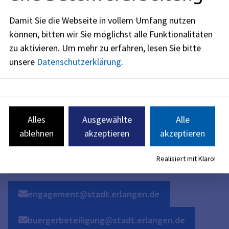
Öffnungszeiten
Damit Sie die Webseite in vollem Umfang nutzen
jetzt geschlossen
können, bitten wir Sie möglichst alle Funktionalitäten
zu aktivieren.
Um mehr zu erfahren, lesen Sie bitte
Montag
:
09:30
-
15:00
Uhr
unsere
Datenschutzerklärung
.
Dienstag
:
09:30
-
15:00
Uhr
Donnerstag
:
09:30
-
15:00
Uhr
Alles
Ausgewählte
Alle
ablehnen
akzeptieren
akzeptieren
Freitag
:
09:30
-
12:00
Uhr
Realisiert mit Klaro!
engagement@stadt.erlangen.de
buergerbeteiligung@stadt.erlangen.de