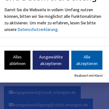
Öffnungszeiten
Damit Sie die Webseite in vollem Umfang nutzen
jetzt geschlossen
können, bitten wir Sie möglichst alle Funktionalitäten
zu aktivieren.
Um mehr zu erfahren, lesen Sie bitte
Montag
:
09:30
-
15:00
Uhr
unsere
Datenschutzerklärung
.
Dienstag
:
09:30
-
15:00
Uhr
Donnerstag
:
09:30
-
15:00
Uhr
Alles
Ausgewählte
Alle
ablehnen
akzeptieren
akzeptieren
Freitag
:
09:30
-
12:00
Uhr
Realisiert mit Klaro!
engagement@stadt.erlangen.de
buergerbeteiligung@stadt.erlangen.de