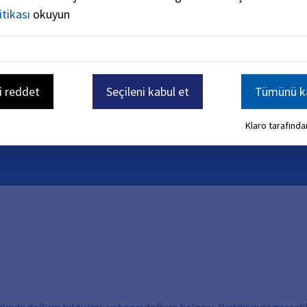
itikası
okuyun
09131
86
-
2478
i reddet
Seçileni kabul et
Tümünü ka
Klaro tarafından