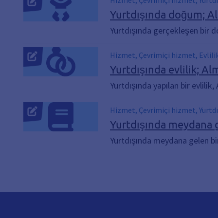
Hizmet, Çevrimiçi hizmet, Yurtdı
gerçekleşen doğumlar, Yurtdışı
Yurtdışında doğum; Al
Yurtdışında gerçekleşen bir d
Hizmet, Çevrimiçi hizmet, Evlilik
Yurtdışında evlilik; Al
Yurtdışında yapılan bir evlilik,
Hizmet, Çevrimiçi hizmet, Yurtdı
meydana gelen ölümler
Yurtdışında meydana g
Yurtdışında meydana gelen bir