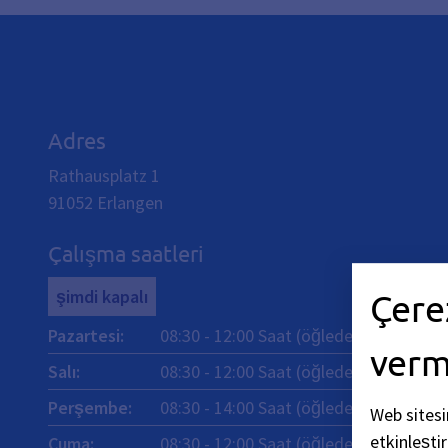
Adres
Rathausplatz 1
91052
Erlangen
Çalışma saatleri
şimdi kapalı
Çere
Pazartesi
:
08:30
-
12:00
Saat (öğleden önce)
ve
ver
Salı
:
08:30
-
12:00
Saat (öğleden önce)
Perşembe
:
08:30
-
14:00
Saat (öğledensonra)
Web sitesi
etkinleşti
Cuma
:
08:30
-
12:00
Saat (öğleden önce)