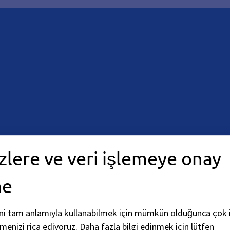
zlere ve veri işlemeye onay
14:00
-
18:00
Saat (öğledensonra)
me
ni tam anlamıyla kullanabilmek için mümkün olduğunca çok i
rmenizi rica ediyoruz.
Daha fazla bilgi edinmek için lütfen