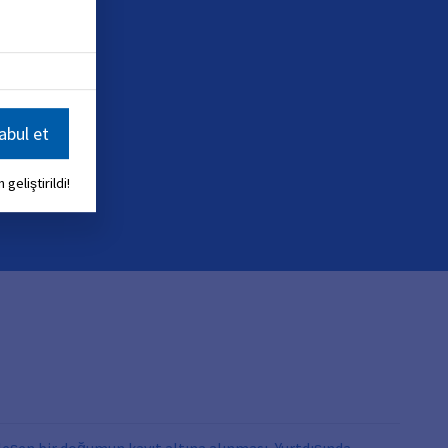
bul et
 geliştirildi!