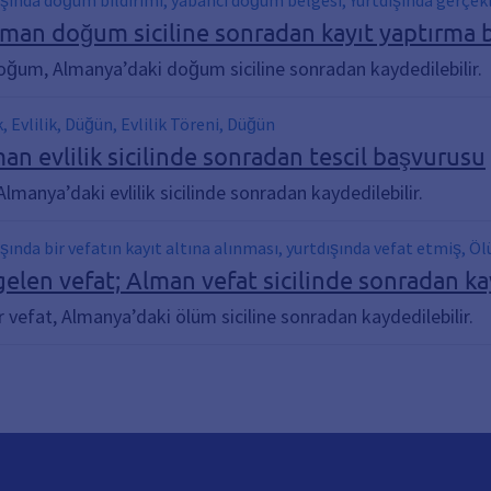
şında doğum bildirimi, yabancı doğum belgesi, Yurtdışında gerçekl
nda doğum, Doğumun Sonradan Kayıt Edilmesi
man doğum siciline sonradan kayıt yaptırma 
oğum, Almanya’daki doğum siciline sonradan kaydedilebilir.
, Evlilik, Düğün, Evlilik Töreni, Düğün
man evlilik sicilinde sonradan tescil başvurusu
 Almanya’daki evlilik sicilinde sonradan kaydedilebilir.
şında bir vefatın kayıt altına alınması, yurtdışında vefat etmiş,
elen vefat; Alman vefat sicilinde sonradan k
 vefat, Almanya’daki ölüm siciline sonradan kaydedilebilir.