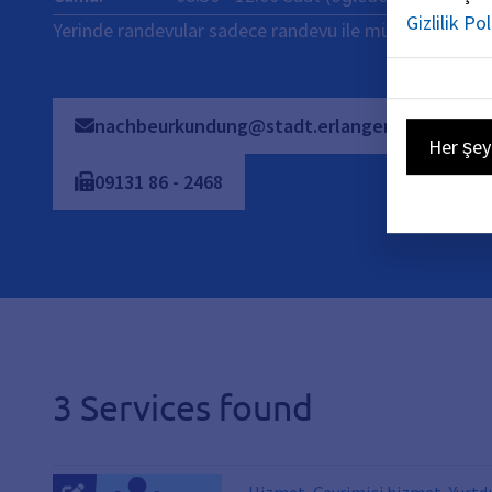
Gizlilik Pol
Yerinde randevular sadece randevu ile mümkündür.
nachbeurkundung@stadt.erlangen.de
Her şey
09131
86
-
2468
3 Services found