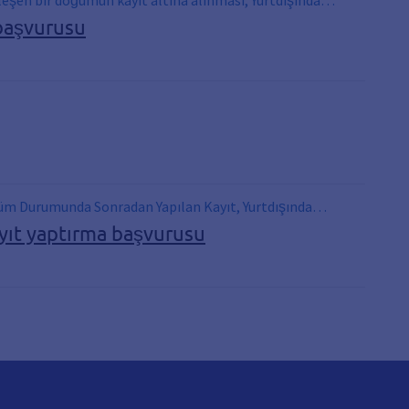
eşen bir doğumun kayıt altına alınması, Yurtdışında
başvurusu
 Ölüm Durumunda Sonradan Yapılan Kayıt, Yurtdışında
ayıt yaptırma başvurusu