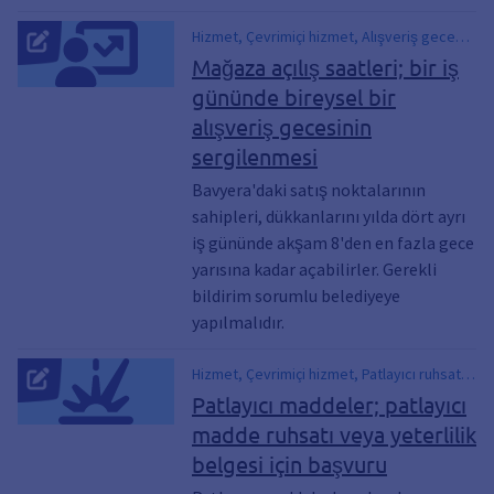
Hizmet, Çevrimiçi hizmet, Alışveriş gecesi,
Mağaza açılışı, Uzun bir gece, Gece
Mağaza açılış saatleri; bir iş
alışverişi, gece geç saatlerde alışveriş
gününde bireysel bir
alışveriş gecesinin
sergilenmesi
Bavyera'daki satış noktalarının
sahipleri, dükkanlarını yılda dört ayrı
iş gününde akşam 8'den en fazla gece
yarısına kadar açabilirler. Gerekli
bildirim sorumlu belediyeye
yapılmalıdır.
Hizmet, Çevrimiçi hizmet, Patlayıcı ruhsatı,
Patlayıcı ruhsatı
Patlayıcı maddeler; patlayıcı
madde ruhsatı veya yeterlilik
belgesi için başvuru