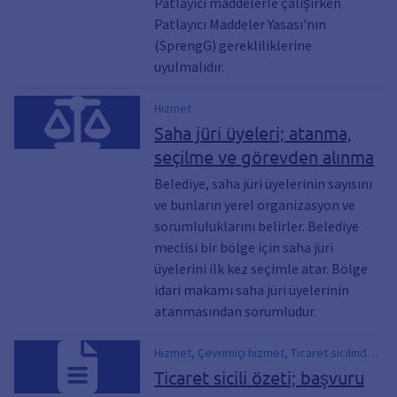
Patlayıcı maddelerle çalışırken
Patlayıcı Maddeler Yasası'nın
(SprengG) gerekliliklerine
uyulmalıdır.
Hizmet
Saha jüri üyeleri; atanma,
seçilme ve görevden alınma
Belediye, saha jüri üyelerinin sayısını
ve bunların yerel organizasyon ve
sorumluluklarını belirler. Belediye
meclisi bir bölge için saha jüri
üyelerini ilk kez seçimle atar. Bölge
idari makamı saha jüri üyelerinin
atanmasından sorumludur.
Hizmet, Çevrimiçi hizmet, Ticaret sicilinden
bilgi talep etme, Ticaret hakkında bilgi,
Ticaret sicili özeti; başvuru
İşletme bilgileri, Ticari özüt