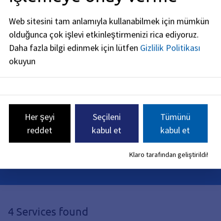
Telefonla ulaşılabilirlik:
Web sitesini tam anlamıyla kullanabilmek için mümkün
olduğunca çok işlevi etkinleştirmenizi rica ediyoruz.
Pazartesi: 08:00 - 16:00
Daha fazla bilgi edinmek için lütfen
Gizlilik Politikası
Salı - Perşembe: 08:00 - 15:30
okuyun
Cuma: 08:00 - 12:00
ordnungsbehoerde@stadt.erlangen.de
Her şeyi
Seçileni
Tümünü
09131
86
-
0
09131
86
-
2460
reddet
kabul et
kabul et
Klaro tarafından geliştirildi!
4 Services found