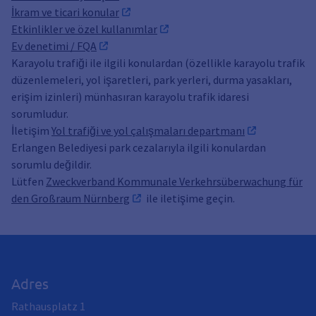
İkram ve ticari konular
Etkinlikler ve özel kullanımlar
Ev denetimi / FQA
Karayolu trafiği ile ilgili konulardan (özellikle karayolu trafik
düzenlemeleri, yol işaretleri, park yerleri, durma yasakları,
erişim izinleri) münhasıran karayolu trafik idaresi
sorumludur.
İletişim
Yol trafiği ve yol çalışmaları departmanı
Erlangen Belediyesi park cezalarıyla ilgili konulardan
sorumlu değildir.
Lütfen
Zweckverband Kommunale Verkehrsüberwachung für
den Großraum Nürnberg
ile iletişime geçin.
Adres
Rathausplatz 1