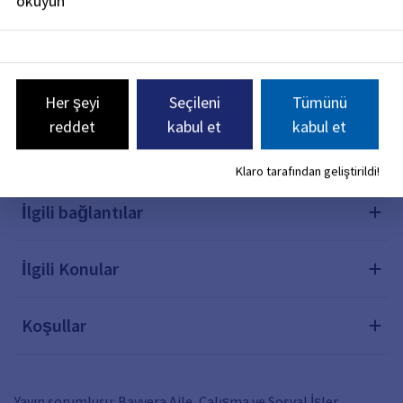
okuyun
Açıklama
Gerekli belgeler
Her şeyi
Seçileni
Tümünü
reddet
kabul et
kabul et
Yasal dayanaklar
Klaro tarafından geliştirildi!
İlgili bağlantılar
İlgili Konular
Koşullar
Yayın sorumlusu: Bavyera Aile, Çalışma ve Sosyal İşler