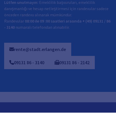
Lütfen unutmayın:
Emeklilik başvuruları, emeklilik
danışmanlığı ve hesap netleştirmesi için randevular sadece
önceden randevu alınarak mümkündür.
Randevular
08:00 ile
09
:00 saatleri arasında
+ (49) 09131 / 86
- 3140
numaralı telefondan alınabilir.
rente@stadt.erlangen.de
09131
86
-
3140
09131
86
-
2142