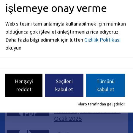
işlemeye onay verme
pdf, 1 MB
Resmi sayfalar no. 5 27
Şubat 2025
Web sitesini tam anlamıyla kullanabilmek için mümkün
olduğunca çok işlevi etkinleştirmenizi rica ediyoruz.
pdf, 147 KB
Daha fazla bilgi edinmek için lütfen
Gizlilik Politikası
Resmi sayfalar no. 4 13
okuyun
Şubat 2025
pdf, 131 KB
Resmi sayfalar no. 3 B 4
Her şeyi
Seçileni
Tümünü
Şubat 2025
reddet
kabul et
kabul et
pdf, 960 KB
Klaro tarafından geliştirildi!
Resmi sayfalar no. 3 A 31
Ocak 2025