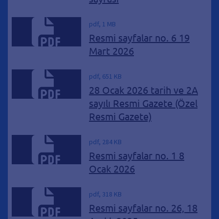
pdf, 1 MB
Resmi sayfalar no. 6 19
Mart 2026
pdf, 651 KB
28 Ocak 2026 tarih ve 2A
sayılı Resmi Gazete (Özel
Resmi Gazete)
pdf, 284 KB
Resmi sayfalar no. 1 8
Ocak 2026
pdf, 318 KB
Resmi sayfalar no. 26, 18