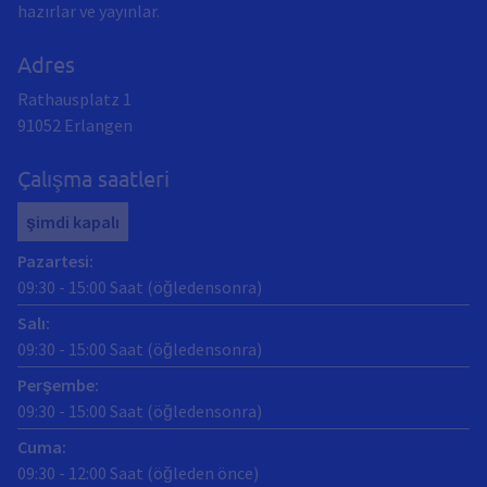
hazırlar ve yayınlar.
Adres
Rathausplatz 1
91052
Erlangen
Çalışma saatleri
şimdi kapalı
Pazartesi
:
09:30
-
15:00
Saat (öğledensonra)
Salı
:
09:30
-
15:00
Saat (öğledensonra)
Perşembe
:
09:30
-
15:00
Saat (öğledensonra)
Cuma
:
09:30
-
12:00
Saat (öğleden önce)