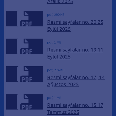
Aralık 2025
pdf, 290 KB
Resmi sayfalar no. 20 25
Eylül 2025
pdf, 1 MB
Resmi sayfalar no. 19 11
Eylül 2025
pdf, 274 KB
Resmi sayfalar no. 17, 14
Ağustos 2025
pdf, 1 MB
Resmi sayfalar no. 15 17
Temmuz 2025