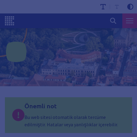
Önemli not
Bu web sitesi otomatik olarak tercüme
edilmiştir. Hatalar veya yanlışlıklar içerebilir.