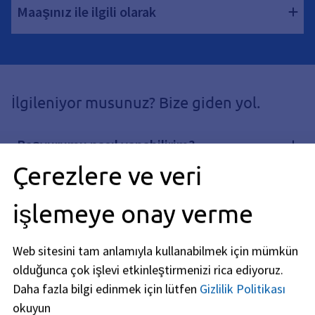
Maaşınız ile ilgili olarak
İlgileniyor musunuz? Bize giden yol.
Başvurumu nasıl yapabilirim?
Çerezlere ve veri
Başvuru sahibi olarak hangi gereklilikleri
işlemeye onay verme
yerine getirmem gerekiyor?
Web sitesini tam anlamıyla kullanabilmek için mümkün
Hangi başvuru belgelerini sunmam
olduğunca çok işlevi etkinleştirmenizi rica ediyoruz.
gerekiyor?
Daha fazla bilgi edinmek için lütfen
Gizlilik Politikası
okuyun