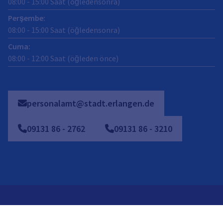
08:00
-
15:00
Saat (öğledensonra)
Perşembe
:
08:00
-
15:00
Saat (öğledensonra)
Cuma
:
08:00
-
12:00
Saat (öğleden önce)
personalamt@stadt.erlangen.de
09131
86
-
2762
09131 86 - 3210