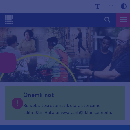
Önemli not
Bu web sitesi otomatik olarak tercüme
edilmiştir. Hatalar veya yanlışlıklar içerebilir.