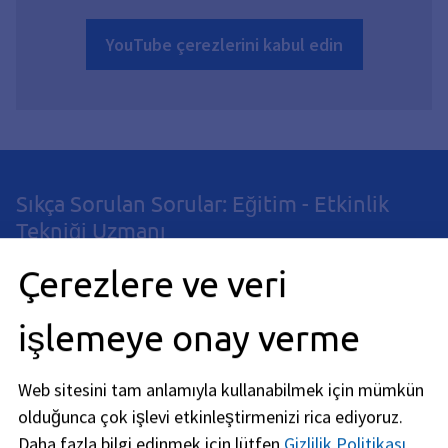
YouTube çerezlerini kabul edin
Sıkça Sorulan Sorular: Eğitim - Etkinlik
Tekniği Uzmanı
Çerezlere ve veri
Hangi gereklilikleri yerine getirmem
gerekiyor?
işlemeye onay verme
Wie läuft die Ausbildung ab?
Web sitesini tam anlamıyla kullanabilmek için mümkün
olduğunca çok işlevi etkinleştirmenizi rica ediyoruz.
Daha fazla bilgi edinmek için lütfen
Gizlilik Politikası