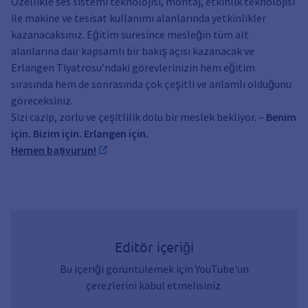
Özellikle ses sistemi teknolojisi, montaj, etkinlik teknolojisi
ile makine ve tesisat kullanımı alanlarında yetkinlikler
kazanacaksınız. Eğitim süresince mesleğin tüm alt
alanlarına dair kapsamlı bir bakış açısı kazanacak ve
Erlangen Tiyatrosu’ndaki görevlerinizin hem eğitim
sırasında hem de sonrasında çok çeşitli ve anlamlı olduğunu
göreceksiniz.
Sizi cazip, zorlu ve çeşitlilik dolu bir meslek bekliyor. –
Benim
için. Bizim için. Erlangen için.
Hemen başvurun!
Editör içeriği
Bu içeriği görüntülemek için YouTube'un
çerezlerini kabul etmelisiniz.