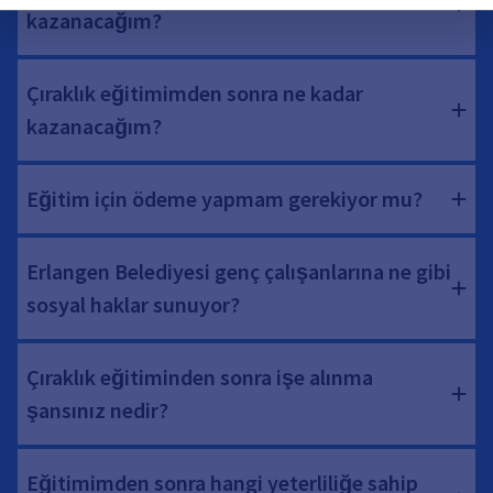
kazanacağım?
Çıraklık eğitimimden sonra ne kadar
kazanacağım?
Eğitim için ödeme yapmam gerekiyor mu?
Erlangen Belediyesi genç çalışanlarına ne gibi
sosyal haklar sunuyor?
Çıraklık eğitiminden sonra işe alınma
şansınız nedir?
Eğitimimden sonra hangi yeterliliğe sahip