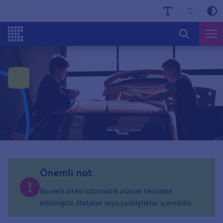
Önemli not
Bu web sitesi otomatik olarak tercüme
edilmiştir. Hatalar veya yanlışlıklar içerebilir.