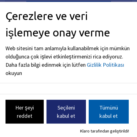
YouTube çerezlerini kabul edin
Çerezlere ve veri
işlemeye onay verme
Web sitesini tam anlamıyla kullanabilmek için mümkün
olduğunca çok işlevi etkinleştirmenizi rica ediyoruz.
SSS Çıraklık Eğitimi - Otomotiv
Daha fazla bilgi edinmek için lütfen
Gizlilik Politikası
mekatronik teknisyeni
okuyun
Hangi gereklilikleri yerine getirmem
gerekiyor?
Her şeyi
Seçileni
Tümünü
Eğitim nasıl işliyor?
reddet
kabul et
kabul et
Klaro tarafından geliştirildi!
Çıraklık eğitimim sırasında ne kadar