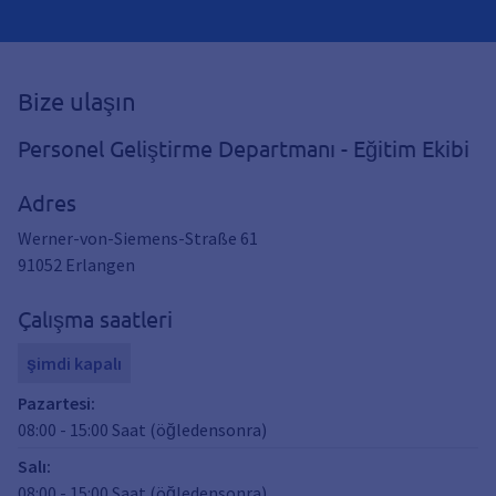
Bize ulaşın
Personel Geliştirme Departmanı - Eğitim Ekibi
Adres
Werner-von-Siemens-Straße 61
91052
Erlangen
Çalışma saatleri
şimdi kapalı
Pazartesi
:
08:00
-
15:00
Saat (öğledensonra)
Salı
:
08:00
-
15:00
Saat (öğledensonra)