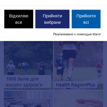
Тому карта з даними по Ерлангену була видалена з веб-
сайту 13 червня 2023 року.
Відхиляю
Прийняти
Прийняти
все
вибране
всі
Дізнайтеся більше про здоров'я
Реализовано с помощью Klaro!
1000 балів для
вашого здоров'я
Health RegionPlus