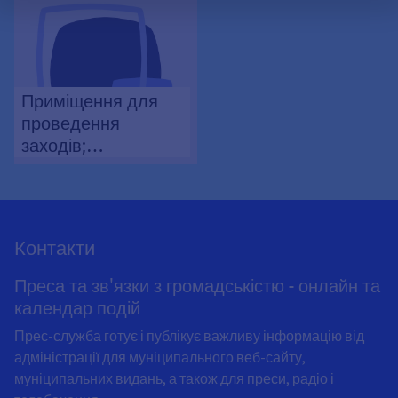
заходу
Приміщення для
проведення
заходів;
повідомлення про
тимчасове
використання
Контакти
Преса та зв'язки з громадськістю - онлайн та
календар подій
Прес-служба готує і публікує важливу інформацію від
адміністрації для муніципального веб-сайту,
муніципальних видань, а також для преси, радіо і