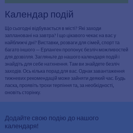
Календар подій
Що сьогодні відбувається в місті? Які заходи
заплановані на завтра? І що цікавого чекає на вас у
найближчі дні? Виставки, розваги для сімей, спорт та
багато іншого — Ерланген пропонує безліч можливостей
для дозвілля. Загляньте до нашого календаря подій і
знайдіть для себе натхнення. Там ви знайдете безліч
заходів. Ось кілька порад для вас. Однак завантаження
тижневих рекомендацій може зайняти деякий час. Будь
ласка, проявіть трохи терпіння та, за необхідності,
оновіть сторінку.
Додайте свою подію до нашого
календаря!