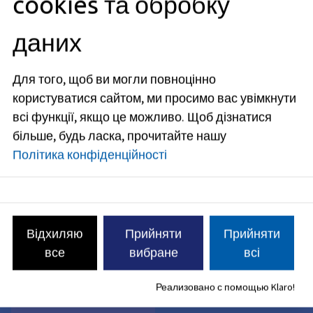
cookies та обробку
Це — головний мобільний календар подій для
столичного регіону. Будь то спортивні події, екскурсії чи
даних
заходи для дітей — усі події представлені у зручному
форматі. Більше інформації можна знайти
тут
.
Для того, щоб ви могли повноцінно
користуватися сайтом, ми просимо вас увімкнути
всі функції, якщо це можливо.
Щоб дізнатися
Хочете організувати власний захід?
більше, будь ласка, прочитайте нашу
Політика конфіденційності
Відхиляю
Прийняти
Прийняти
Використання
Муніципальний зал
все
вибране
всі
доріг; заявка на
для проведення
отримання дозволу
заходів;
Реализовано с помощью Klaro!
на проведення
бронювання